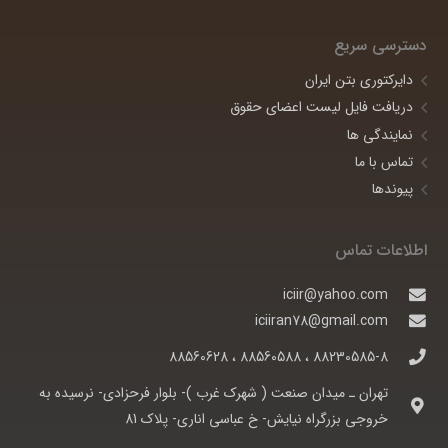
دسترسی سریع
دایرکتوری بتن ایران
دریافت فایل لیست اعضای حقوق
نمایندگی ها
تماس با ما
پیوندها
اطلاعات تماس
iciir@yahoo.com
iciiran78@gmail.com
88230585-8 ، 88560588 ، 88560628
تهران ـ ميدان صنعت ( شهرک غرب )- بلوار فرحزادی- نرسيده به
خروجی بزرگراه نيايش- خ عباسی اناری- پلاک 81