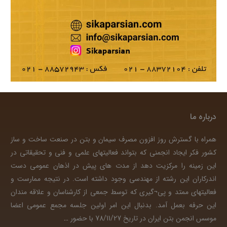
درباره ما
همراه با گسترش روز افزون مصرف سیمان و بتن در صنعت ساخت و ساز
کشور فکر ایجاد انجمنی که بتواند فعالیتهای علمی و فنی و تحقیقاتی در
این زمینه را مرکزیت دهد از مدت های پیش در اذهان عمومی دست
اندرکاران این رشته از مهندسی وجود داشته است. در نتیجه ممارست و
فعالیتهای ممتد و پی¬گیری که توسط جمعی از کارشناسان و علاقه مندان
این حرفه بعمل آمد. بدنبال این امر اولین جلسه مجمع عمومی اعضا
موسس انجمن بتن ایران در تاریخ 78/11/27 با حضور
…