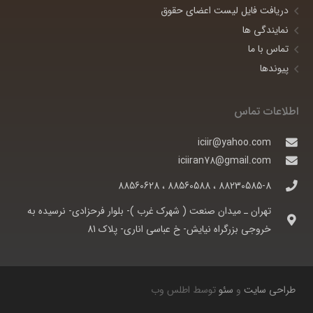
دریافت فایل لیست اعضای حقوق
نمایندگی ها
تماس با ما
پیوندها
اطلاعات تماس
iciir@yahoo.com
iciiran78@gmail.com
88230585-8 ، 88560588 ، 88560628
تهران ـ ميدان صنعت ( شهرک غرب )- بلوار فرحزادی- نرسيده به
خروجی بزرگراه نيايش- خ عباسی اناری- پلاک 81
طراحی سایت
و
سئو
توسط اطلس وب