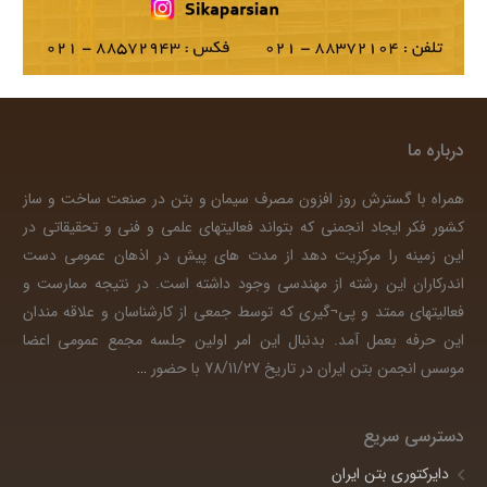
درباره ما
همراه با گسترش روز افزون مصرف سیمان و بتن در صنعت ساخت و ساز
کشور فکر ایجاد انجمنی که بتواند فعالیتهای علمی و فنی و تحقیقاتی در
این زمینه را مرکزیت دهد از مدت های پیش در اذهان عمومی دست
اندرکاران این رشته از مهندسی وجود داشته است. در نتیجه ممارست و
فعالیتهای ممتد و پی¬گیری که توسط جمعی از کارشناسان و علاقه مندان
این حرفه بعمل آمد. بدنبال این امر اولین جلسه مجمع عمومی اعضا
موسس انجمن بتن ایران در تاریخ 78/11/27 با حضور
…
دسترسی سریع
دایرکتوری بتن ایران