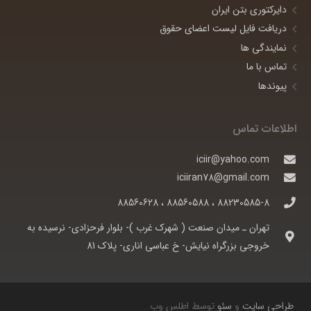
دایرکتوری بتن ایران
دریافت فایل لیست اعضای حقوق
نمایندگی ها
تماس با ما
پیوندها
اطلاعات تماس
iciir@yahoo.com
iciiran78@gmail.com
88230585-8 ، 88560588 ، 88560628
تهران ـ ميدان صنعت ( شهرک غرب )- بلوار فرحزادی- نرسيده به
خروجی بزرگراه نيايش- خ عباسی اناری- پلاک 81
طراحی سایت
و
سئو
توسط اطلس وب