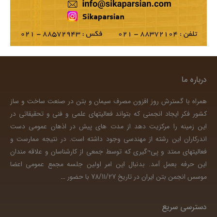
درباره ما
همراه با گسترش روز افزون مصرف سیمان و بتن در صنعت ساخت و ساز
کشور فکر ایجاد انجمنی که بتواند فعالیتهای علمی و فنی و تحقیقاتی در
این زمینه را مرکزیت دهد از مدت های پیش در اذهان عمومی دست
اندرکاران این رشته از مهندسی وجود داشته است. در نتیجه ممارست و
فعالیتهای ممتد و پی¬گیری که توسط جمعی از کارشناسان و علاقه مندان
این حرفه بعمل آمد. بدنبال این امر اولین جلسه مجمع عمومی اعضا
موسس انجمن بتن ایران در تاریخ 78/11/27 با حضور
…
دسترسی سریع