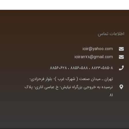
اطلاعات تماس
iciir@yahoo.com
iciiran78@gmail.com
88230585-8 ، 88560588 ، 88560628
تهران ـ ميدان صنعت ( شهرک غرب )- بلوار فرحزادی-
نرسيده به خروجی بزرگراه نيايش- خ عباسی اناری- پلاک
81