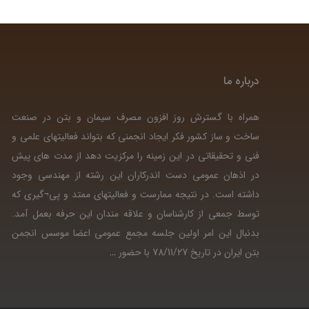
درباره ما
همراه با گسترش روز افزون مصرف سیمان و بتن در صنعت
ساخت و ساز کشور فکر ایجاد انجمنی که بتواند فعالیتهای علمی و
فنی و تحقیقاتی در این زمینه را مرکزیت دهد از مدت های پیش
در اذهان عمومی دست اندرکاران این رشته از مهندسی وجود
داشته است. در نتیجه ممارست و فعالیتهای ممتد و پی¬گیری که
توسط جمعی از کارشناسان و علاقه مندان این حرفه بعمل آمد.
بدنبال این امر اولین جلسه مجمع عمومی اعضا موسس انجمن
بتن ایران در تاریخ 78/11/27 با حضور
…