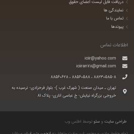
دریافت فایل لیست اعضای حقوق
نمایندگی ها
تماس با ما
پیوندها
اطلاعات تماس
iciir@yahoo.com
iciiran78@gmail.com
88230585-8 ، 88560588 ، 88560628
تهران ـ ميدان صنعت ( شهرک غرب )- بلوار فرحزادی- نرسيده به
خروجی بزرگراه نيايش- خ عباسی اناری- پلاک 81
طراحی سایت
و
سئو
توسط اطلس وب
تمام حقوق مادی و معنوی این سایت متعلق به
انجمن بتن ایران
میباشد.