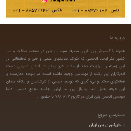
درباره ما
همراه با گسترش روز افزون مصرف سیمان و بتن در صنعت ساخت و ساز
کشور فکر ایجاد انجمنی که بتواند فعالیتهای علمی و فنی و تحقیقاتی در
این زمینه را مرکزیت دهد از مدت های پیش در اذهان عمومی دست
اندرکاران این رشته از مهندسی وجود داشته است. در نتیجه ممارست و
فعالیتهای ممتد و پی¬گیری که توسط جمعی از کارشناسان و علاقه مندان
این حرفه بعمل آمد. بدنبال این امر اولین جلسه مجمع عمومی اعضا
موسس انجمن بتن ایران در تاریخ 78/11/27 با حضور
…
دسترسی سریع
دایرکتوری بتن ایران