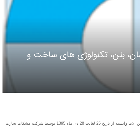
مان، بتن، تکنولوژی های ساخت و
نهمین نمایشگاه بین المللی سیمان، بتن، تکنولوژی های ساخت و ماشین آلات وابسته از تاریخ 25 لغایت 28 دی ماه 1395 توسط شرکت مشکات تجارت