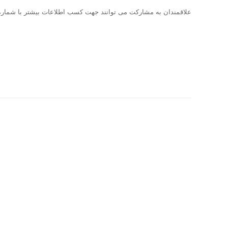
علاقمندان به مشارکت می توانند جهت کسب اطلاعات بیشتر با شماره تلفن های 2-88501801 تماس