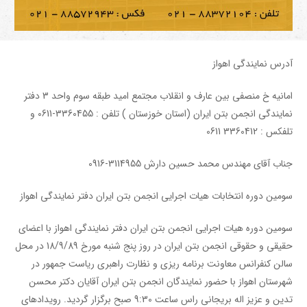
آدرس نمایندگی اهواز
امانیه خ منصفی بین عارف و انقلاب مجتمع امید طبقه سوم واحد 3 دفتر
نمایندگی انجمن بتن ایران (استان خوزستان ) تلفن : 3360455-0611 و
تلفکس : 3360412 0611
جناب آقای مهندس محمد حسین دارش 3114955-0916
سومین دوره انتخابات هیات اجرایی انجمن بتن ایران دفتر نمایندگی اهواز
سومین دوره هیات اجرایی انجمن بتن ایران دفتر نمایندگی اهواز با اعضای
حقیقی و حقوقی انجمن بتن ایران در روز پنج شنبه مورخ 18/9/89 در محل
سالن کنفرانس معاونت برنامه ریزی و نظارت راهبری ریاست جمهور در
شهرستان اهواز با حضور نمایندگان انجمن بتن ایران آقایان دکتر محسن
تدین و عزیز اله بریجانی راس ساعت 9:30 صبح برگزار گردید. رویدادهای