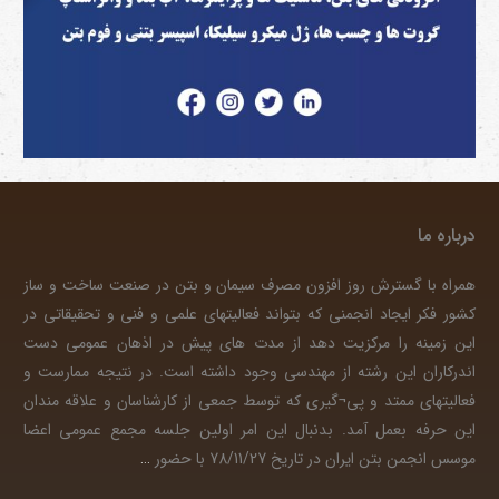
درباره ما
همراه با گسترش روز افزون مصرف سیمان و بتن در صنعت ساخت و ساز
کشور فکر ایجاد انجمنی که بتواند فعالیتهای علمی و فنی و تحقیقاتی در
این زمینه را مرکزیت دهد از مدت های پیش در اذهان عمومی دست
اندرکاران این رشته از مهندسی وجود داشته است. در نتیجه ممارست و
فعالیتهای ممتد و پی¬گیری که توسط جمعی از کارشناسان و علاقه مندان
این حرفه بعمل آمد. بدنبال این امر اولین جلسه مجمع عمومی اعضا
موسس انجمن بتن ایران در تاریخ 78/11/27 با حضور
…