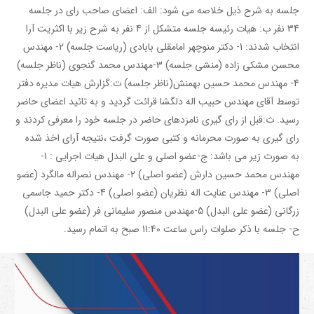
جلسه به شرح ذیل خلاصه می شود: الف: اعضای صاحب رای در جلسه
34 نفر ب: هیات رئیسه جلسه متشکل از 4 نفر به شرح زیر با اکثریت آرا
انتخاب شدند: 1- دکتر منوچهر امامقلی بابادی (ریاست جلسه) 2- مهندس
محسن مشکی زاده (منشی جلسه) 3-مهندس محمد گنجوی (ناظر جلسه)
4- مهندس محمد حسین بهمنش(ناظر جلسه) ت:گزارش هیات مدیره دفتر
توسط آقای مهندس حبیب اله دلگشا قرائت گردید و به تائید اعضای حاضر
رسید. ث:قبل از رای گیری نامزدهای حاضر در جلسه خود را معرفی کردند و
رای گیری به صورت محرمانه و کتبی صورت گرفت ،نتیجه آرای اخذ شده
به صورت زیر می باشد: ج-عضو اصلی و علی البدل هیات اجرایی : 1-
مهندس محمد حسین دارش (عضو اصلی) 2- مهندس نصراله مالگرد (عضو
اصلی) 3- مهندس عنایت اله نظریان (عضو اصلی) 4- دکتر حمید جاسمی
زرگانی (عضو علی البدل) 5-مهندس منصور سلیمانی فر (عضو علی البدل)
ح- جلسه با ذکر صلوات راس ساعت 11:40 صبح به اتمام رسید.