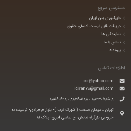
دسترسی سریع
دایرکتوری بتن ایران
دریافت فایل لیست اعضای حقوق
نمایندگی ها
تماس با ما
پیوندها
اطلاعات تماس
iciir@yahoo.com
iciiran78@gmail.com
88230585-8 ، 88560588 ، 88560628
تهران ـ ميدان صنعت ( شهرک غرب )- بلوار فرحزادی- نرسيده به
خروجی بزرگراه نيايش- خ عباسی اناری- پلاک 81