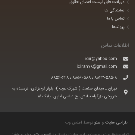
دریافت فایل لیست اعضای حقوق
نمایندگی ها
تماس با ما
پیوندها
اطلاعات تماس
iciir@yahoo.com
iciiran78@gmail.com
88230585-8 ، 88560588 ، 88560628
تهران ـ ميدان صنعت ( شهرک غرب )- بلوار فرحزادی- نرسيده به
خروجی بزرگراه نيايش- خ عباسی اناری- پلاک 81
طراحی سایت
و
سئو
توسط اطلس وب
تمام حقوق مادی و معنوی این سایت متعلق به
انجمن بتن ایران
میباشد.