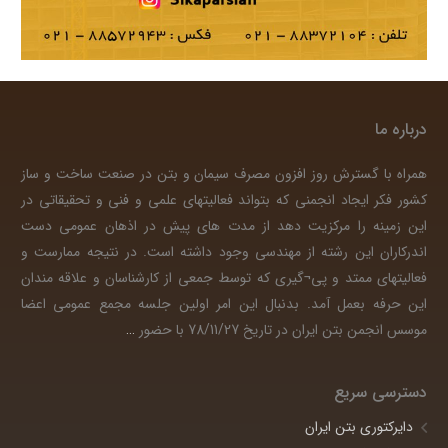
درباره ما
همراه با گسترش روز افزون مصرف سیمان و بتن در صنعت ساخت و ساز
کشور فکر ایجاد انجمنی که بتواند فعالیتهای علمی و فنی و تحقیقاتی در
این زمینه را مرکزیت دهد از مدت های پیش در اذهان عمومی دست
اندرکاران این رشته از مهندسی وجود داشته است. در نتیجه ممارست و
فعالیتهای ممتد و پی¬گیری که توسط جمعی از کارشناسان و علاقه مندان
این حرفه بعمل آمد. بدنبال این امر اولین جلسه مجمع عمومی اعضا
موسس انجمن بتن ایران در تاریخ 78/11/27 با حضور
…
دسترسی سریع
دایرکتوری بتن ایران