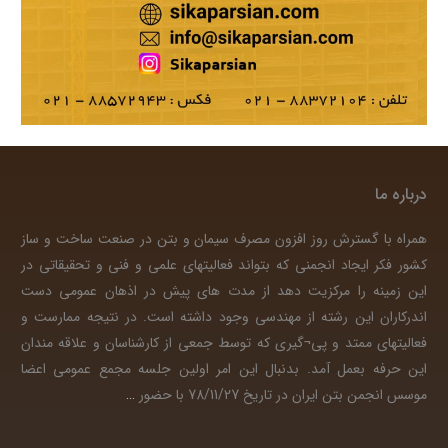
درباره ما
همراه با گسترش روز افزون مصرف سیمان و بتن در صنعت ساخت و ساز
کشور فکر ایجاد انجمنی که بتواند فعالیتهای علمی و فنی و تحقیقاتی در
این زمینه را مرکزیت دهد از مدت های پیش در اذهان عمومی دست
اندرکاران این رشته از مهندسی وجود داشته است. در نتیجه ممارست و
فعالیتهای ممتد و پی¬گیری که توسط جمعی از کارشناسان و علاقه مندان
این حرفه بعمل آمد. بدنبال این امر اولین جلسه مجمع عمومی اعضا
موسس انجمن بتن ایران در تاریخ 78/11/27 با حضور
…