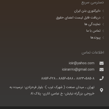
دسترسی سریع
دایرکتوری بتن ایران
دریافت فایل لیست اعضای حقوق
نمایندگی ها
تماس با ما
پیوندها
اطلاعات تماس
iciir@yahoo.com
iciiran78@gmail.com
88230585-8 ، 88560588 ، 88560628
تهران ـ ميدان صنعت ( شهرک غرب )- بلوار فرحزادی- نرسيده به
خروجی بزرگراه نيايش- خ عباسی اناری- پلاک 81