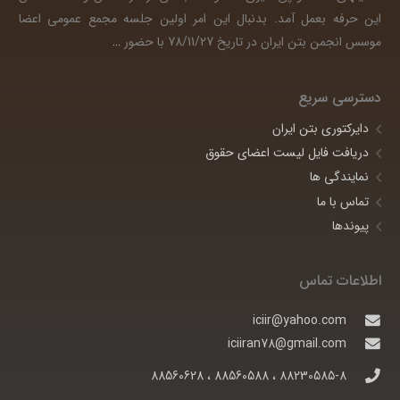
این حرفه بعمل آمد. بدنبال این امر اولین جلسه مجمع عمومی اعضا
موسس انجمن بتن ایران در تاریخ 78/11/27 با حضور
…
دسترسی سریع
دایرکتوری بتن ایران
دریافت فایل لیست اعضای حقوق
نمایندگی ها
تماس با ما
پیوندها
اطلاعات تماس
iciir@yahoo.com
iciiran78@gmail.com
88230585-8 ، 88560588 ، 88560628