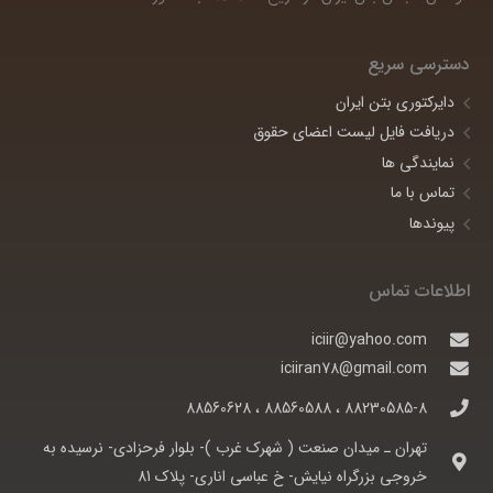
دسترسی سریع
دایرکتوری بتن ایران
دریافت فایل لیست اعضای حقوق
نمایندگی ها
تماس با ما
پیوندها
اطلاعات تماس
iciir@yahoo.com
iciiran78@gmail.com
88230585-8 ، 88560588 ، 88560628
تهران ـ ميدان صنعت ( شهرک غرب )- بلوار فرحزادی- نرسيده به
خروجی بزرگراه نيايش- خ عباسی اناری- پلاک 81