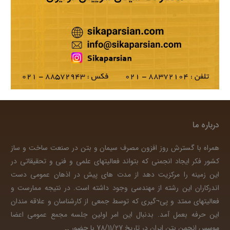
درباره ما
همراه با گسترش روز افزون مصرف سیمان و بتن در صنعت ساخت و ساز
کشور فکر ایجاد انجمنی که بتواند فعالیتهای علمی و فنی و تحقیقاتی در
این زمینه را مرکزیت دهد از مدت های پیش در اذهان عمومی دست
اندرکاران این رشته از مهندسی وجود داشته است. در نتیجه ممارست و
فعالیتهای ممتد و پی¬گیری که توسط جمعی از کارشناسان و علاقه مندان
این حرفه بعمل آمد. بدنبال این امر اولین جلسه مجمع عمومی اعضا
موسس انجمن بتن ایران در تاریخ 78/11/27 با حضور
…