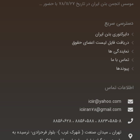
موسس انجمن بتن ایران در تاریخ 78/11/27 با حضور
…
دسترسی سریع
دایرکتوری بتن ایران
دریافت فایل لیست اعضای حقوق
نمایندگی ها
تماس با ما
پیوندها
اطلاعات تماس
iciir@yahoo.com
iciiran78@gmail.com
88230585-8 ، 88560588 ، 88560628
تهران ـ ميدان صنعت ( شهرک غرب )- بلوار فرحزادی- نرسيده به