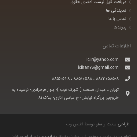
دریافت فایل لیست اعضای حقوق
نمایندگی ها
تماس با ما
پیوندها
اطلاعات تماس
iciir@yahoo.com
iciiran78@gmail.com
88230585-8 ، 88560588 ، 88560628
تهران ـ ميدان صنعت ( شهرک غرب )- بلوار فرحزادی- نرسيده به
خروجی بزرگراه نيايش- خ عباسی اناری- پلاک 81
طراحی سایت
و
سئو
توسط اطلس وب
تمام حقوق مادی و معنوی این سایت متعلق به
انجمن بتن ایران
میباشد.