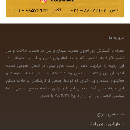
درباره ما
همراه با گسترش روز افزون مصرف سیمان و بتن در صنعت ساخت و ساز
کشور فکر ایجاد انجمنی که بتواند فعالیتهای علمی و فنی و تحقیقاتی در
این زمینه را مرکزیت دهد از مدت های پیش در اذهان عمومی دست
اندرکاران این رشته از مهندسی وجود داشته است. در نتیجه ممارست و
فعالیتهای ممتد و پی¬گیری که توسط جمعی از کارشناسان و علاقه مندان
این حرفه بعمل آمد. بدنبال این امر اولین جلسه مجمع عمومی اعضا
موسس انجمن بتن ایران در تاریخ 78/11/27 با حضور
…
دسترسی سریع
دایرکتوری بتن ایران