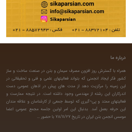
درباره ما
همراه با گسترش روز افزون مصرف سیمان و بتن در صنعت ساخت و ساز
کشور فکر ایجاد انجمنی که بتواند فعالیتهای علمی و فنی و تحقیقاتی در
این زمینه را مرکزیت دهد از مدت های پیش در اذهان عمومی دست
اندرکاران این رشته از مهندسی وجود داشته است. در نتیجه ممارست و
فعالیتهای ممتد و پی¬گیری که توسط جمعی از کارشناسان و علاقه مندان
این حرفه بعمل آمد. بدنبال این امر اولین جلسه مجمع عمومی اعضا
موسس انجمن بتن ایران در تاریخ 78/11/27 با حضور
…