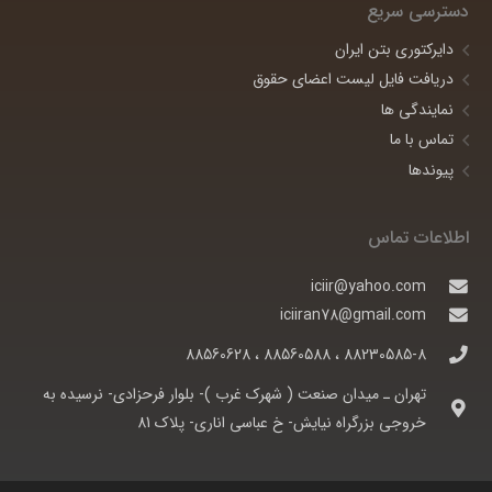
دسترسی سریع
دایرکتوری بتن ایران
دریافت فایل لیست اعضای حقوق
نمایندگی ها
تماس با ما
پیوندها
اطلاعات تماس
iciir@yahoo.com
iciiran78@gmail.com
88230585-8 ، 88560588 ، 88560628
تهران ـ ميدان صنعت ( شهرک غرب )- بلوار فرحزادی- نرسيده به
خروجی بزرگراه نيايش- خ عباسی اناری- پلاک 81