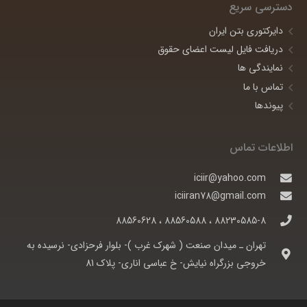
دسترسی سریع
دایرکتوری بتن ایران
دریافت فایل لیست اعضای حقوق
نمایندگی ها
تماس با ما
پیوندها
اطلاعات تماس
iciir@yahoo.com
iciiran78@gmail.com
88230585-8 ، 88560588 ، 88560628
تهران ـ ميدان صنعت ( شهرک غرب )- بلوار فرحزادی- نرسيده به
خروجی بزرگراه نيايش- خ عباسی اناری- پلاک 81