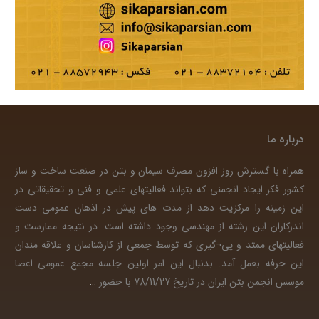
درباره ما
همراه با گسترش روز افزون مصرف سیمان و بتن در صنعت ساخت و ساز
کشور فکر ایجاد انجمنی که بتواند فعالیتهای علمی و فنی و تحقیقاتی در
این زمینه را مرکزیت دهد از مدت های پیش در اذهان عمومی دست
اندرکاران این رشته از مهندسی وجود داشته است. در نتیجه ممارست و
فعالیتهای ممتد و پی¬گیری که توسط جمعی از کارشناسان و علاقه مندان
این حرفه بعمل آمد. بدنبال این امر اولین جلسه مجمع عمومی اعضا
موسس انجمن بتن ایران در تاریخ 78/11/27 با حضور
…