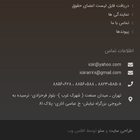
دریافت فایل لیست اعضای حقوق
نمایندگی ها
تماس با ما
پیوندها
اطلاعات تماس
iciir@yahoo.com
iciiran78@gmail.com
88230585-8 ، 88560588 ، 88560628
تهران ـ ميدان صنعت ( شهرک غرب )- بلوار فرحزادی- نرسيده به
خروجی بزرگراه نيايش- خ عباسی اناری- پلاک 81
طراحی سایت
و
سئو
توسط اطلس وب