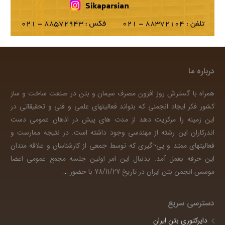
درباره ما
همراه با گسترش روز افزون مصرف سیمان و بتن در صنعت ساخت و ساز
کشور فکر ایجاد انجمنی که بتواند فعالیتهای علمی و فنی و تحقیقاتی در
این زمینه را مرکزیت دهد از مدت های پیش در اذهان عمومی دست
اندرکاران این رشته از مهندسی وجود داشته است. در نتیجه ممارست و
فعالیتهای ممتد و پی¬گیری که توسط جمعی از کارشناسان و علاقه مندان
این حرفه بعمل آمد. بدنبال این امر اولین جلسه مجمع عمومی اعضا
موسس انجمن بتن ایران در تاریخ 78/11/27 با حضور
…
دسترسی سریع
دایرکتوری بتن ایران