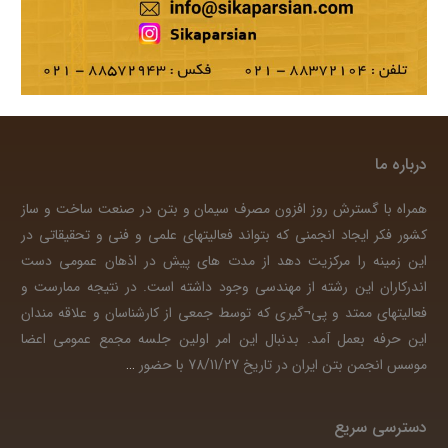
درباره ما
همراه با گسترش روز افزون مصرف سیمان و بتن در صنعت ساخت و ساز
کشور فکر ایجاد انجمنی که بتواند فعالیتهای علمی و فنی و تحقیقاتی در
این زمینه را مرکزیت دهد از مدت های پیش در اذهان عمومی دست
اندرکاران این رشته از مهندسی وجود داشته است. در نتیجه ممارست و
فعالیتهای ممتد و پی¬گیری که توسط جمعی از کارشناسان و علاقه مندان
این حرفه بعمل آمد. بدنبال این امر اولین جلسه مجمع عمومی اعضا
موسس انجمن بتن ایران در تاریخ 78/11/27 با حضور
…
دسترسی سریع