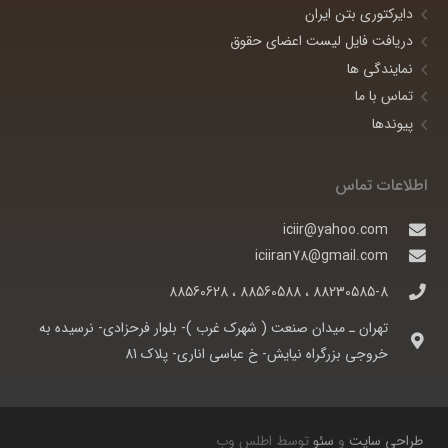
دایرکتوری بتن ایران
دریافت فایل لیست اعضای حقوق
نمایندگی ها
تماس با ما
پیوندها
اطلاعات تماس
iciir@yahoo.com
iciiran78@gmail.com
88230585-8 ، 88560588 ، 88560628
تهران ـ ميدان صنعت ( شهرک غرب )- بلوار فرحزادی- نرسيده به
خروجی بزرگراه نيايش- خ عباسی اناری- پلاک 81
طراحی سایت
و
سئو
توسط اطلس وب