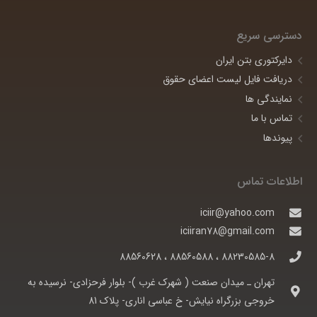
دسترسی سریع
دایرکتوری بتن ایران
دریافت فایل لیست اعضای حقوق
نمایندگی ها
تماس با ما
پیوندها
اطلاعات تماس
iciir@yahoo.com
iciiran78@gmail.com
88230585-8 ، 88560588 ، 88560628
تهران ـ ميدان صنعت ( شهرک غرب )- بلوار فرحزادی- نرسيده به
خروجی بزرگراه نيايش- خ عباسی اناری- پلاک 81