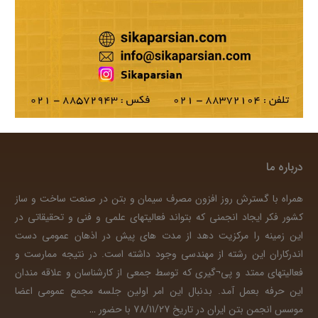
درباره ما
همراه با گسترش روز افزون مصرف سیمان و بتن در صنعت ساخت و ساز
کشور فکر ایجاد انجمنی که بتواند فعالیتهای علمی و فنی و تحقیقاتی در
این زمینه را مرکزیت دهد از مدت های پیش در اذهان عمومی دست
اندرکاران این رشته از مهندسی وجود داشته است. در نتیجه ممارست و
فعالیتهای ممتد و پی¬گیری که توسط جمعی از کارشناسان و علاقه مندان
این حرفه بعمل آمد. بدنبال این امر اولین جلسه مجمع عمومی اعضا
موسس انجمن بتن ایران در تاریخ 78/11/27 با حضور
…