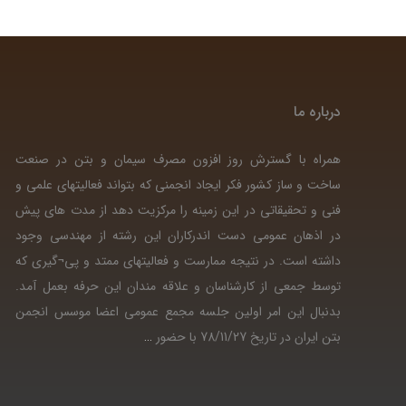
درباره ما
همراه با گسترش روز افزون مصرف سیمان و بتن در صنعت
ساخت و ساز کشور فکر ایجاد انجمنی که بتواند فعالیتهای علمی و
فنی و تحقیقاتی در این زمینه را مرکزیت دهد از مدت های پیش
در اذهان عمومی دست اندرکاران این رشته از مهندسی وجود
داشته است. در نتیجه ممارست و فعالیتهای ممتد و پی¬گیری که
توسط جمعی از کارشناسان و علاقه مندان این حرفه بعمل آمد.
بدنبال این امر اولین جلسه مجمع عمومی اعضا موسس انجمن
بتن ایران در تاریخ 78/11/27 با حضور
…