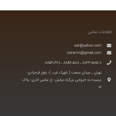
اطلاعات تماس
iciir@yahoo.com
iciiran78@gmail.com
88230585-8 ، 88560588 ، 88560628
تهران ـ ميدان صنعت ( شهرک غرب )- بلوار فرحزادی-
نرسيده به خروجی بزرگراه نيايش- خ عباسی اناری- پلاک
81