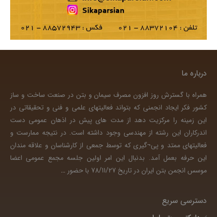
درباره ما
همراه با گسترش روز افزون مصرف سیمان و بتن در صنعت ساخت و ساز
کشور فکر ایجاد انجمنی که بتواند فعالیتهای علمی و فنی و تحقیقاتی در
این زمینه را مرکزیت دهد از مدت های پیش در اذهان عمومی دست
اندرکاران این رشته از مهندسی وجود داشته است. در نتیجه ممارست و
فعالیتهای ممتد و پی¬گیری که توسط جمعی از کارشناسان و علاقه مندان
این حرفه بعمل آمد. بدنبال این امر اولین جلسه مجمع عمومی اعضا
موسس انجمن بتن ایران در تاریخ 78/11/27 با حضور
…
دسترسی سریع