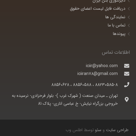
دایرکتوری بتن ایران
دریافت فایل لیست اعضای حقوق
نمایندگی ها
تماس با ما
پیوندها
اطلاعات تماس
iciir@yahoo.com
iciiran78@gmail.com
88230585-8 ، 88560588 ، 88560628
تهران ـ ميدان صنعت ( شهرک غرب )- بلوار فرحزادی- نرسيده به
خروجی بزرگراه نيايش- خ عباسی اناری- پلاک 81
طراحی سایت
و
سئو
توسط اطلس وب