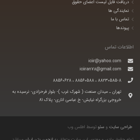
دریافت فایل لیست اعضای حقوق
نمایندگی ها
تماس با ما
پیوندها
اطلاعات تماس
iciir@yahoo.com
iciiran78@gmail.com
88230585-8 ، 88560588 ، 88560628
تهران ـ ميدان صنعت ( شهرک غرب )- بلوار فرحزادی- نرسيده به
خروجی بزرگراه نيايش- خ عباسی اناری- پلاک 81
طراحی سایت
و
سئو
توسط اطلس وب
تمام حقوق مادی و معنوی این سایت متعلق به
انجمن بتن ایران
میباشد.