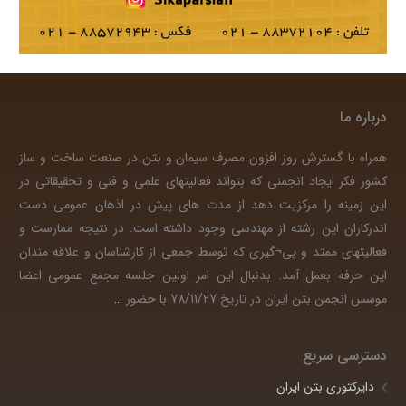
درباره ما
همراه با گسترش روز افزون مصرف سیمان و بتن در صنعت ساخت و ساز
کشور فکر ایجاد انجمنی که بتواند فعالیتهای علمی و فنی و تحقیقاتی در
این زمینه را مرکزیت دهد از مدت های پیش در اذهان عمومی دست
اندرکاران این رشته از مهندسی وجود داشته است. در نتیجه ممارست و
فعالیتهای ممتد و پی¬گیری که توسط جمعی از کارشناسان و علاقه مندان
این حرفه بعمل آمد. بدنبال این امر اولین جلسه مجمع عمومی اعضا
موسس انجمن بتن ایران در تاریخ 78/11/27 با حضور
…
دسترسی سریع
دایرکتوری بتن ایران