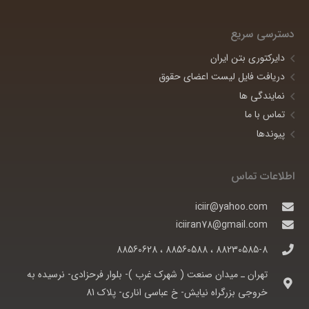
دسترسی سریع
دایرکتوری بتن ایران
دریافت فایل لیست اعضای حقوق
نمایندگی ها
تماس با ما
پیوندها
اطلاعات تماس
iciir@yahoo.com
iciiran78@gmail.com
88230585-8 ، 88560588 ، 88560628
تهران ـ ميدان صنعت ( شهرک غرب )- بلوار فرحزادی- نرسيده به
خروجی بزرگراه نيايش- خ عباسی اناری- پلاک 81