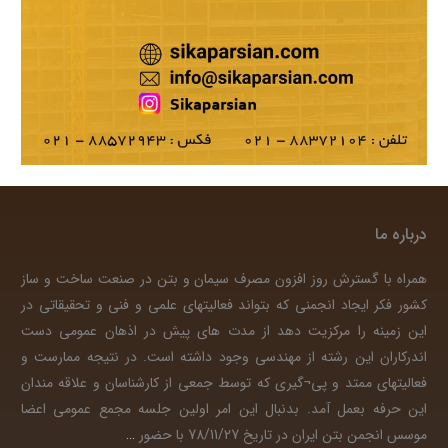
درباره ما
همراه با گسترش روز افزون مصرف سیمان و بتن در صنعت ساخت و ساز
کشور فکر ایجاد انجمنی که بتواند فعالیتهای علمی و فنی و تحقیقاتی در
این زمینه را مرکزیت دهد از مدت های پیش در اذهان عمومی دست
اندرکاران این رشته از مهندسی وجود داشته است. در نتیجه ممارست و
فعالیتهای ممتد و پی¬گیری که توسط جمعی از کارشناسان و علاقه مندان
این حرفه بعمل آمد. بدنبال این امر اولین جلسه مجمع عمومی اعضا
موسس انجمن بتن ایران در تاریخ 78/11/27 با حضور
…