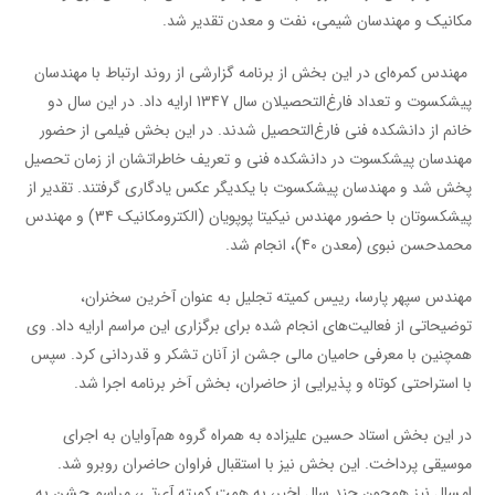
مکانیک و مهندسان شیمی، نفت و معدن تقدیر شد.
مهندس کمره‌ای در این بخش از برنامه گزارشی از روند ارتباط با مهندسان
پیشکسوت و تعداد فارغ‌التحصیلان سال 1347 ارایه داد. در این سال دو
خانم از دانشکده فنی فارغ‌التحصیل شدند. در این بخش فیلمی از حضور
مهندسان پیشکسوت در دانشکده فنی و تعریف خاطراتشان از زمان تحصیل
پخش شد و مهندسان پیشکسوت با یکدیگر عکس یادگاری گرفتند. تقدیر از
پیشکسوتان با حضور مهندس نیکیتا پوپویان (الکترومکانیک 34) و مهندس
محمدحسن نبوی (معدن 40)، انجام شد.
مهندس سپهر پارسا، رییس کمیته تجلیل به عنوان آخرین سخنران،
توضیحاتی از فعالیت‌های انجام شده برای برگزاری این مراسم ارایه داد. وی
همچنین با معرفی حامیان مالی جشن از آنان تشکر و قدردانی کرد. سپس
با استراحتی کوتاه و پذیرایی از حاضران، بخش آخر برنامه اجرا شد.
در این بخش استاد حسین علیزاده به همراه گروه هم‌آوایان به اجرای
موسیقی پرداخت. این بخش نیز با استقبال فراوان حاضران روبرو شد.
امسال نیز همچون چند سال اخیر، به همت کمیته آی‌تی، مراسم جشن به