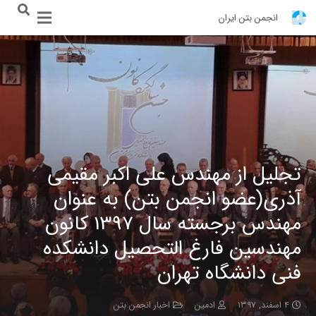
انجمن بتن ایران
تجلیل از مهندس علی اکبر مقیمی
آذری(عضو انجمن بتن) به عنوان
مهندس برجسته سال 1397 کانون
مهندسین فارغ التحصیل دانشکده
فنی دانشگاه تهران
۴ اسفند, ۱۳۹۷
ادمین
اخبار انجمن بتن