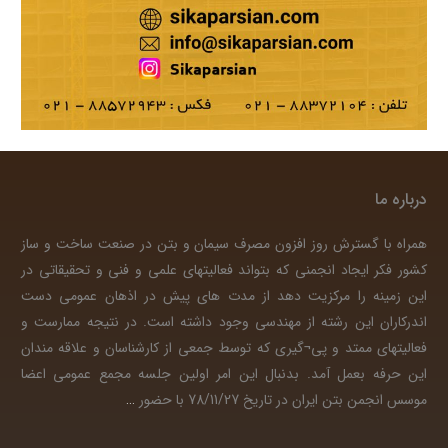
درباره ما
همراه با گسترش روز افزون مصرف سیمان و بتن در صنعت ساخت و ساز
کشور فکر ایجاد انجمنی که بتواند فعالیتهای علمی و فنی و تحقیقاتی در
این زمینه را مرکزیت دهد از مدت های پیش در اذهان عمومی دست
اندرکاران این رشته از مهندسی وجود داشته است. در نتیجه ممارست و
فعالیتهای ممتد و پی¬گیری که توسط جمعی از کارشناسان و علاقه مندان
این حرفه بعمل آمد. بدنبال این امر اولین جلسه مجمع عمومی اعضا
موسس انجمن بتن ایران در تاریخ 78/11/27 با حضور
…