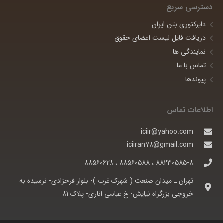
دسترسی سریع
دایرکتوری بتن ایران
دریافت فایل لیست اعضای حقوق
نمایندگی ها
تماس با ما
پیوندها
اطلاعات تماس
iciir@yahoo.com
iciiran78@gmail.com
88230585-8 ، 88560588 ، 88560628
تهران ـ ميدان صنعت ( شهرک غرب )- بلوار فرحزادی- نرسيده به
خروجی بزرگراه نيايش- خ عباسی اناری- پلاک 81