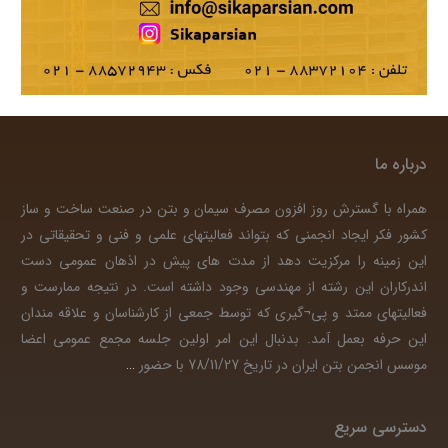
درباره ما
همراه با گسترش روز افزون مصرف سیمان و بتن در صنعت ساخت و ساز
کشور فکر ایجاد انجمنی که بتواند فعالیتهای علمی و فنی و تحقیقاتی در
این زمینه را مرکزیت دهد از مدت های پیش در اذهان عمومی دست
اندرکاران این رشته از مهندسی وجود داشته است. در نتیجه ممارست و
فعالیتهای ممتد و پی¬گیری که توسط جمعی از کارشناسان و علاقه مندان
این حرفه بعمل آمد. بدنبال این امر اولین جلسه مجمع عمومی اعضا
موسس انجمن بتن ایران در تاریخ 78/11/27 با حضور
…
دسترسی سریع