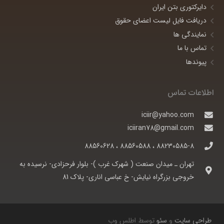
دایرکتوری بتن ایران
دریافت فایل لیست اعضای حقوق
نمایندگی ها
تماس با ما
پیوندها
اطلاعات تماس
iciir@yahoo.com
iciiran78@gmail.com
88230585-8 ، 88560588 ، 88560628
تهران ـ ميدان صنعت ( شهرک غرب )- بلوار فرحزادی- نرسيده به
خروجی بزرگراه نيايش- خ عباسی اناری- پلاک 81
طراحی سایت
و
سئو
توسط اطلس وب