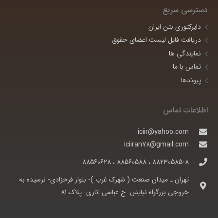
دسترسی سریع
دایرکتوری بتن ایران
دریافت فایل لیست اعضای حقوق
نمایندگی ها
تماس با ما
پیوندها
اطلاعات تماس
iciir@yahoo.com
iciiran78@gmail.com
88230585-8 ، 88560588 ، 88560628
تهران ـ ميدان صنعت ( شهرک غرب )- بلوار فرحزادی- نرسيده به
خروجی بزرگراه نيايش- خ عباسی اناری- پلاک 81