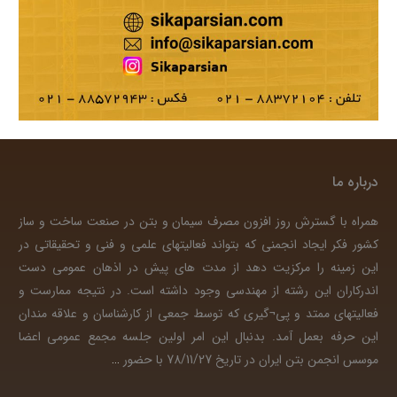
درباره ما
همراه با گسترش روز افزون مصرف سیمان و بتن در صنعت ساخت و ساز
کشور فکر ایجاد انجمنی که بتواند فعالیتهای علمی و فنی و تحقیقاتی در
این زمینه را مرکزیت دهد از مدت های پیش در اذهان عمومی دست
اندرکاران این رشته از مهندسی وجود داشته است. در نتیجه ممارست و
فعالیتهای ممتد و پی¬گیری که توسط جمعی از کارشناسان و علاقه مندان
این حرفه بعمل آمد. بدنبال این امر اولین جلسه مجمع عمومی اعضا
موسس انجمن بتن ایران در تاریخ 78/11/27 با حضور
…