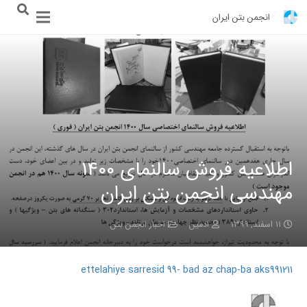
انجمن بتن ایران
اطلاعیه فروش سالنمای 1400
مهندسی انجمن بتن ایران
۱۱ اسفند, ۱۳۹۹
ادمین
اخبار انجمن بتن
ettelahiye sarresid 99- bad az chap-ba aks991211