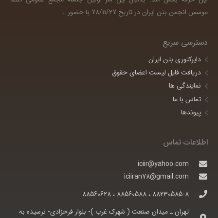
موسس انجمن بتن ایران در تاریخ 78/11/27 با حضور
…
دسترسی سریع
دایرکتوری بتن ایران
دریافت فایل لیست اعضای حقوق
نمایندگی ها
تماس با ما
پیوندها
اطلاعات تماس
iciir@yahoo.com
iciiran78@gmail.com
88230585-8 ، 88560588 ، 88560628
تهران ـ ميدان صنعت ( شهرک غرب )- بلوار فرحزادی- نرسيده به