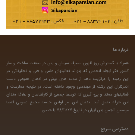
درباره ما
همراه با گسترش روز افزون مصرف سیمان و بتن در صنعت ساخت و ساز
کشور فکر ایجاد انجمنی که بتواند فعالیتهای علمی و فنی و تحقیقاتی در
این زمینه را مرکزیت دهد از مدت های پیش در اذهان عمومی دست
اندرکاران این رشته از مهندسی وجود داشته است. در نتیجه ممارست و
فعالیتهای ممتد و پی¬گیری که توسط جمعی از کارشناسان و علاقه مندان
این حرفه بعمل آمد. بدنبال این امر اولین جلسه مجمع عمومی اعضا
موسس انجمن بتن ایران در تاریخ 78/11/27 با حضور
…
دسترسی سریع