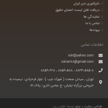
دایرکتوری بتن ایران
دریافت فایل لیست اعضای حقوق
نمایندگی ها
تماس با ما
پیوندها
اطلاعات تماس
iciir@yahoo.com
iciiran78@gmail.com
88230585-8 ، 88560588 ، 88560628
تهران ـ ميدان صنعت ( شهرک غرب )- بلوار فرحزادی- نرسيده به
خروجی بزرگراه نيايش- خ عباسی اناری- پلاک 81
طراحی سایت
و
سئو
توسط اطلس وب