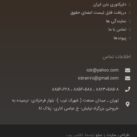
دایرکتوری بتن ایران
دریافت فایل لیست اعضای حقوق
نمایندگی ها
تماس با ما
پیوندها
اطلاعات تماس
iciir@yahoo.com
iciiran78@gmail.com
88230585-8 ، 88560588 ، 88560628
تهران ـ ميدان صنعت ( شهرک غرب )- بلوار فرحزادی- نرسيده به
خروجی بزرگراه نيايش- خ عباسی اناری- پلاک 81
طراحی سایت
و
سئو
توسط اطلس وب