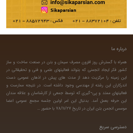
درباره ما
همراه با گسترش روز افزون مصرف سیمان و بتن در صنعت ساخت و ساز
کشور فکر ایجاد انجمنی که بتواند فعالیتهای علمی و فنی و تحقیقاتی در
این زمینه را مرکزیت دهد از مدت های پیش در اذهان عمومی دست
اندرکاران این رشته از مهندسی وجود داشته است. در نتیجه ممارست و
فعالیتهای ممتد و پی¬گیری که توسط جمعی از کارشناسان و علاقه مندان
این حرفه بعمل آمد. بدنبال این امر اولین جلسه مجمع عمومی اعضا
موسس انجمن بتن ایران در تاریخ 78/11/27 با حضور
…
دسترسی سریع