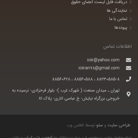
دریافت فایل لیست اعضای حقوق
نمایندگی ها
تماس با ما
پیوندها
اطلاعات تماس
iciir@yahoo.com
iciiran78@gmail.com
88230585-8 ، 88560588 ، 88560628
تهران ـ ميدان صنعت ( شهرک غرب )- بلوار فرحزادی- نرسيده به
خروجی بزرگراه نيايش- خ عباسی اناری- پلاک 81
طراحی سایت
و
سئو
توسط اطلس وب
تمام حقوق مادی و معنوی این سایت متعلق به
انجمن بتن ایران
میباشد.