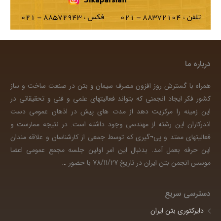
درباره ما
همراه با گسترش روز افزون مصرف سیمان و بتن در صنعت ساخت و ساز
کشور فکر ایجاد انجمنی که بتواند فعالیتهای علمی و فنی و تحقیقاتی در
این زمینه را مرکزیت دهد از مدت های پیش در اذهان عمومی دست
اندرکاران این رشته از مهندسی وجود داشته است. در نتیجه ممارست و
فعالیتهای ممتد و پی¬گیری که توسط جمعی از کارشناسان و علاقه مندان
این حرفه بعمل آمد. بدنبال این امر اولین جلسه مجمع عمومی اعضا
موسس انجمن بتن ایران در تاریخ 78/11/27 با حضور
…
دسترسی سریع
دایرکتوری بتن ایران