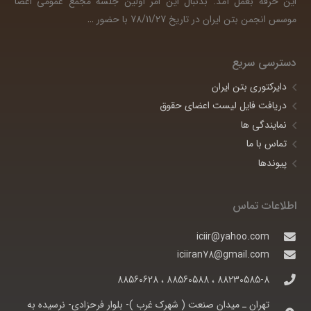
این حرفه بعمل آمد. بدنبال این امر اولین جلسه مجمع عمومی اعضا
موسس انجمن بتن ایران در تاریخ 78/11/27 با حضور
…
دسترسی سریع
دایرکتوری بتن ایران
دریافت فایل لیست اعضای حقوق
نمایندگی ها
تماس با ما
پیوندها
اطلاعات تماس
iciir@yahoo.com
iciiran78@gmail.com
88230585-8 ، 88560588 ، 88560628
تهران ـ ميدان صنعت ( شهرک غرب )- بلوار فرحزادی- نرسيده به