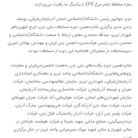
سازه محافظ تخم مرغ EPD با یکدیگر به رقابت می‌پردازند.
عزیز جوانپور رئیس دانشگاه‌آزاد‌اسلامی استان آذربایجان‌شرقی، یوسف
زندی مدیر برگزاری شانزدهمین دوره مسابقات ملی بتن، ایرج شهین‌باهر
شهردار تبریز، عبدالله محمدی معاون ارتباط با صنعت دانشگاه‌آزاد‌اسلامی و
محسن تدین رئیس هیأت‌مدیره انجمن بتن ایران و مهندس بهتاش امیری
دبیرمسابقات از سخنرانان افتتاحیه این دوره از مسابقات بودند.
شانزدهمین دوره رقابت‌های ملی بتن به‌همت انجمن‌بتن‌ایران و معاونت
پژوهش‌و‌فناوری دانشگاه‌آزاد‌اسلامی واحد تبریز و با‌همکاری استانداری
آذربایجان‌شرقی، شهرداری تبریز، سازمان نظام‌مهندسی ساختمان، شرکت
عمران و توسعه آذربایجان، شرکت خانه‌سازی پیش‌ساخته آذربایجان،
سازمان شهرداری‌های استان، شرکت هواپیمایی آتا، شرکت عمران شهرهای
جدید، شرکت بنیاد بتن آذرآبادگان، شرکت فنی‌و‌مهندسی سترگ آذران،
شرکت پلیمر بتن آران، شرکت آذران پلاستیک، فیال بتن، شرکت
دیدار‌سیرگیتی، صنایع غذایی سهند بامیکا و شرکت هوشمند طراحان در
سالن شهریار و سالن شهید بیوک منیرسرابی واحد تبریز در حال برگزاری
است.